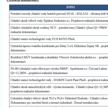
POPIS
Potrubní rozvody chladicí vody hutních provozů SO-01 - HALA h1 - slévárna šedé li
Chladicí okruh věžové vody Teplárna Strakonice a.s. Projektová realizační dokument
Chladicí cirkulační okruh vodárny NCV - potrubní trasy Chladicí výkon Q1=70MW -
realizační dokumentace
Chladicí stanice technologické vody FUJI KOYO Plzeň
Chemická úprava vratného kondenzátu pro bloky 5 a 6, Elektrárna Vojany SR - projek
dokumentace
Rozšíření CHÚV kondenzátu a demilinky Vřesová -Sokolovská uhelná a.s. - projekto
dokumentace
PS-08 Cirkulační voda věžová pro výrobu NMEP - Spolchemie a.s. Ústí nad Labem -
Q1=11,5MW - projektová realizační dokumentace
Chladicí stanice technologické vody - DAIKIN Czech Plant Plzeň - projektová reali
Chladicí okruh atmosférických věží - výroba bioetanolu - Chladicí výkon Q1=11
projektová realizační dokumentace
Cirkulační chladicí věžový okruh TG3 a TG4 v Elektrárně Hodonín - Chladicí vý
Dokumentace pro stavební řízení a územní rozhodnutí - Dosud nerealizováno