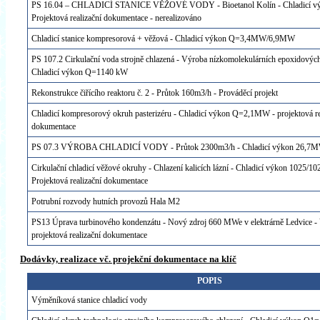
PS 16.04 – CHLADICÍ STANICE VĚŽOVÉ VODY - Bioetanol Kolín - Chladicí 
Projektová realizační dokumentace - nerealizováno
Chladicí stanice kompresorová + věžová - Chladicí výkon Q=3,4MW/6,9MW
PS 107.2 Cirkulační voda strojně chlazená - Výroba nízkomolekulárních epoxidových
Chladicí výkon Q=1140 kW
Rekonstrukce čiřícího reaktoru č. 2 - Průtok 160m3/h - Prováděcí projekt
Chladicí kompresorový okruh pasterizéru - Chladicí výkon Q=2,1MW - projektová re
dokumentace
PS 07.3 VÝROBA CHLADICÍ VODY - Průtok 2300m3/h - Chladicí výkon 26,7
Cirkulační chladicí věžové okruhy - Chlazení kalicích lázní - Chladicí výkon 1025/
Projektová realizační dokumentace
Potrubní rozvody hutních provozů Hala M2
PS13 Úprava turbinového kondenzátu - Nový zdroj 660 MWe v elektrárně Ledvice 
projektová realizační dokumentace
Dodávky, realizace vč. projekční dokumentace na klíč
POPIS
Výměníková stanice chladicí vody