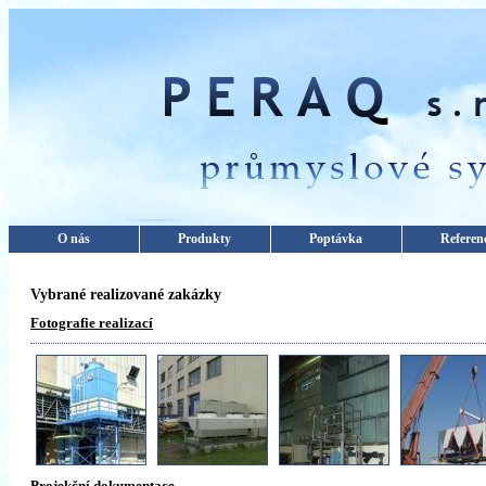
O nás
Produkty
Poptávka
Referen
Vybrané realizované zakázky
Fotografie realizací
Projekční dokumentace