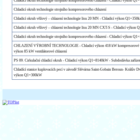
Chladicí okruh technologie strojního kompresorového chlazení - Chladicí výkon Q
Chladicí okruh technologie strojního kompresorového chlazení
Chladicí okruh věžový – chlazení technologie lisu 20 MN - Chladicí výkon Q1=350
Chladicí okruh věžový – chlazení technologie lisu 20 MN CXT-S - Chladicí výko
Chladicí okruh technologie strojního kompresorového chlazení - Chladicí výkon Q
CHLAZENÍ VÝROBNÍ TECHNOLOGIE - Chladicí výkon 418 kW kompresorové chl
výkon 85 kW ventilátorové chlazení
PS 09. Cirkulační chladicí okruh - Chladicí výkon Q1=8140kW - Subdodávka zařízen
Chladící stanice kuplovacích pecí v závodě Slévárna Saint-Gobain Beroun- Králův Dv
výkon Q1=300kW